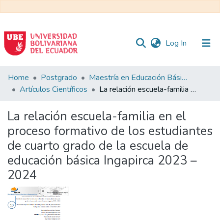
(current)
Log In
Communities
Home
Postgrado
Maestría en Educación Básica
&
Artículos Científicos
La relación escuela-familia en el proceso formativo de los estudiantes de cuarto grado de la escuela de educación básica Ingapirca 2023 – 2024
Collections
La relación escuela-familia en el
All of DSpace
proceso formativo de los estudiantes
de cuarto grado de la escuela de
Statistics
educación básica Ingapirca 2023 –
2024