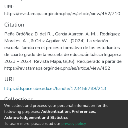
URL:
https://revistamapa.org/index.php/es/article/view/452/710
Citation
Peña Ordóñez, B. del R. ., García Alarcón, A. M. ., Rodríguez
Morales, A. ., & Ortiz Aguilar, W. . (2024). La relación
escuela-familia en el proceso formativo de los estudiantes
de cuarto grado de la escuela de educación básica Ingapirca
2023 – 2024. Revista Mapa, 8(36). Recuperado a partir de
https://revistamapa.org/index.php/es/article/view/452
URI
https://dspace.ube.edu.ec/handle/123456789/213
Collections
We collect and process your personal information for the
Artículos Científicos
following purposes:
Authentication, Preferences,
Acknowledgement and Statistics
.
Full item page
To learn more, please read our
privacy policy
.