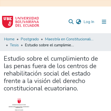
(current)
Log In
Communities
Home
Postgrado
Maestría en Constitucionalismo Contemporáneo y Gobernanza Local
&
Tesis
Estudio sobre el cumplimiento de las penas fuera de los centros de rehabilitación social del estado frente a la visión del derecho constitucional ecuatoriano.
Collections
Estudio sobre el cumplimiento de
All of DSpace
las penas fuera de los centros de
rehabilitación social del estado
Statistics
frente a la visión del derecho
constitucional ecuatoriano.