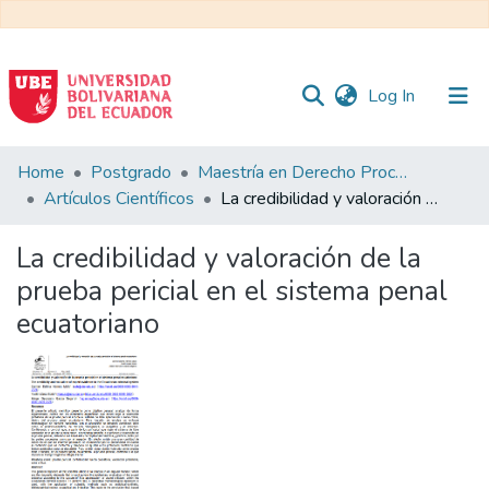
(current)
Log In
Communities
Home
Postgrado
Maestría en Derecho Procesal
&
Artículos Científicos
La credibilidad y valoración de la prueba pericial en el sistema penal ecuatoriano
Collections
La credibilidad y valoración de la
All of DSpace
prueba pericial en el sistema penal
ecuatoriano
Statistics