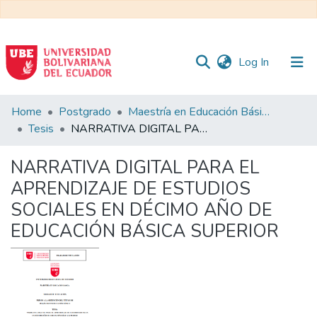
(current)
Log In
Communities
Home
Postgrado
Maestría en Educación Básica
&
Tesis
NARRATIVA DIGITAL PARA EL APRENDIZAJE DE ESTUDIOS SOCIALES EN DÉCIMO AÑO DE EDUCACIÓN BÁSICA SUPERIOR
Collections
NARRATIVA DIGITAL PARA EL
All of DSpace
APRENDIZAJE DE ESTUDIOS
SOCIALES EN DÉCIMO AÑO DE
Statistics
EDUCACIÓN BÁSICA SUPERIOR