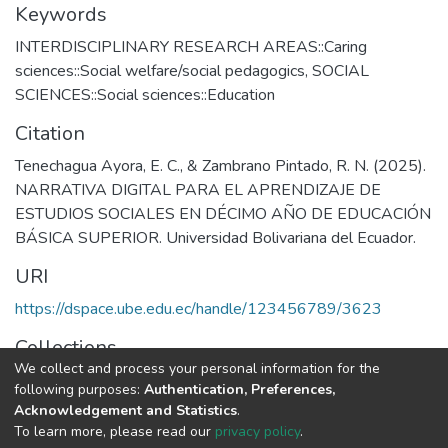
Keywords
INTERDISCIPLINARY RESEARCH AREAS::Caring
sciences::Social welfare/social pedagogics
,
SOCIAL
SCIENCES::Social sciences::Education
Citation
Tenechagua Ayora, E. C., & Zambrano Pintado, R. N. (2025).
NARRATIVA DIGITAL PARA EL APRENDIZAJE DE
ESTUDIOS SOCIALES EN DÉCIMO AÑO DE EDUCACIÓN
BÁSICA SUPERIOR. Universidad Bolivariana del Ecuador.
URI
https://dspace.ube.edu.ec/handle/123456789/3623
Collections
We collect and process your personal information for the
Tesis
following purposes:
Authentication, Preferences,
Acknowledgement and Statistics
.
Full item page
To learn more, please read our
privacy policy
.