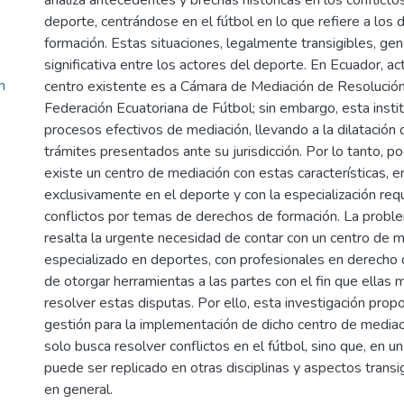
analiza antecedentes y brechas históricas en los conflicto
deporte, centrándose en el fútbol en lo que refiere a los
formación. Estas situaciones, legalmente transigibles, g
significativa entre los actores del deporte. En Ecuador, ac
n
centro existente es a Cámara de Mediación de Resolución 
Federación Ecuatoriana de Fútbol; sin embargo, esta insti
procesos efectivos de mediación, llevando a la dilatación 
trámites presentados ante su jurisdicción. Por lo tanto, 
existe un centro de mediación con estas características, 
exclusivamente en el deporte y con la especialización req
conflictos por temas de derechos de formación. La probl
resalta la urgente necesidad de contar con un centro de 
especializado en deportes, con profesionales en derecho
de otorgar herramientas a las partes con el fin que ellas
resolver estas disputas. Por ello, esta investigación pro
gestión para la implementación de dicho centro de media
solo busca resolver conflictos en el fútbol, sino que, en u
puede ser replicado en otras disciplinas y aspectos transi
en general.