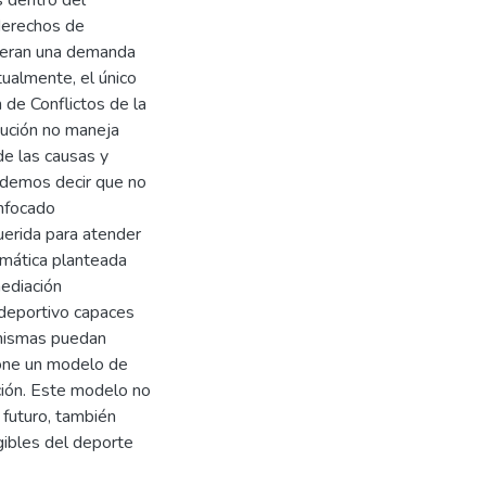
s dentro del
 derechos de
eneran una demanda
tualmente, el único
de Conflictos de la
tución no maneja
de las causas y
podemos decir que no
enfocado
uerida para atender
emática planteada
mediación
 deportivo capaces
 mismas puedan
pone un modelo de
ción. Este modelo no
n futuro, también
gibles del deporte