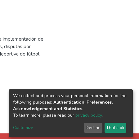
la implementación de
s, disputas por
eportiva de fútbol.
We collect and process your personal information for the
following purposes:
Authentication, Preferences,
Acknowledgement and Statistics
.
To learn more, please read our
privacy policy
.
Customize
Decline
That's ok