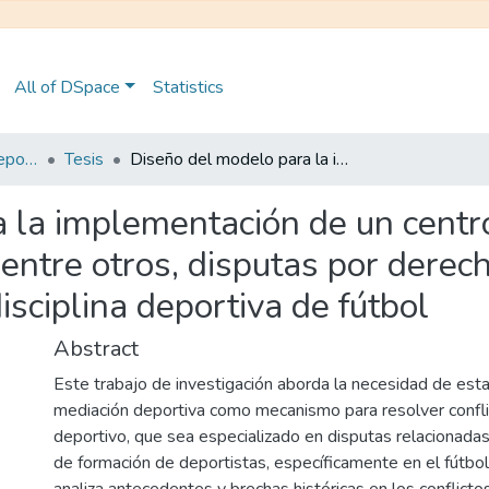
All of DSpace
Statistics
Maestría en Derecho Deportivo
Tesis
Diseño del modelo para la implementación de un centro de mediación deportivo, que abarque entre otros, disputas por derechos de formación o temas laborales en la disciplina deportiva de fútbol
 la implementación de un centr
entre otros, disputas por derec
isciplina deportiva de fútbol
Abstract
Este trabajo de investigación aborda la necesidad de est
mediación deportiva como mecanismo para resolver confli
deportivo, que sea especializado en disputas relacionada
de formación de deportistas, específicamente en el fútbol