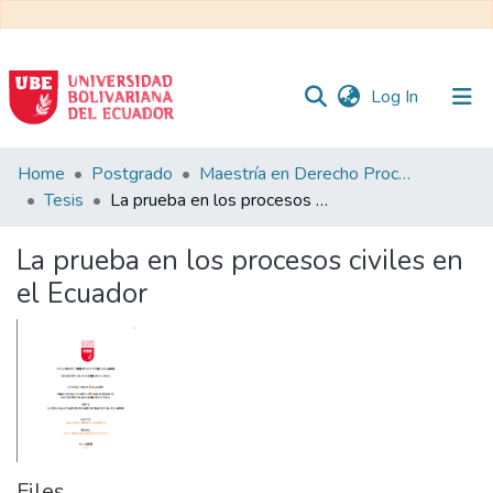
(current)
Log In
Communities
Home
Postgrado
Maestría en Derecho Procesal
&
Tesis
La prueba en los procesos civiles en el Ecuador
Collections
La prueba en los procesos civiles en
All of DSpace
el Ecuador
Statistics
Files