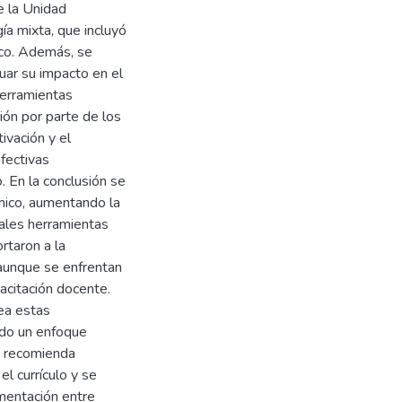
e la Unidad
ía mixta, que incluyó
ico. Además, se
uar su impacto en el
herramientas
ión por parte de los
ivación y el
fectivas
 En la conclusión se
mico, aumentando la
pales herramientas
rtaron a la
, aunque se enfrentan
acitación docente.
nea estas
ndo un enfoque
e recomienda
el currículo y se
imentación entre