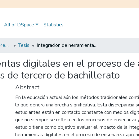
All of DSpace
Statistics
Maestría en Educación Mención en Pedagogía en Entornos Digitales
Tesis
Integración de herramientas digitales en el proceso de aprendizaje de lengua y literatura de estudiantes de tercero de bachillerato
ntas digitales en el proceso de
s de tercero de bachillerato
Abstract
En la educación actual aún los métodos tradicionales con
lo que genera una brecha significativa. Esta discrepancia 
estudiantes están en contacto constante con medios digit
que no siempre se refleja en los procesos de enseñanza y
estudio tiene como objetivo evaluar el impacto de la inte
herramientas digitales en el proceso de enseñanza-apren