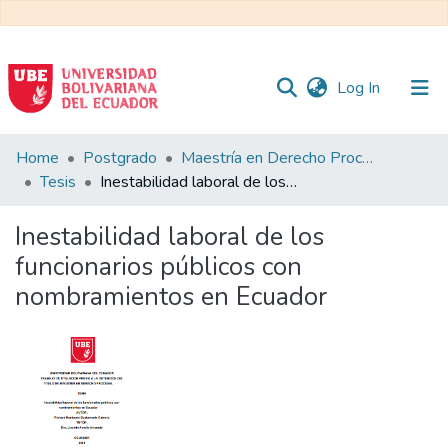
(current)
Log In
Communities
Home
Postgrado
Maestría en Derecho Procesal
&
Tesis
Inestabilidad laboral de los funcionarios públicos con nombramientos en Ecuador
Collections
Inestabilidad laboral de los
All of DSpace
funcionarios públicos con
nombramientos en Ecuador
Statistics