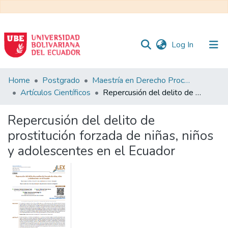
(current)
Log In
Communities
Home
Postgrado
Maestría en Derecho Procesal
&
Artículos Científicos
Repercusión del delito de prostitución forzada de niñas, niños y adolescentes en el Ecuador
Collections
Repercusión del delito de
All of DSpace
prostitución forzada de niñas, niños
y adolescentes en el Ecuador
Statistics