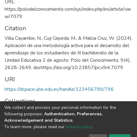
URL:
https://polodelconocimiento.com/ojs/index.php/es/article/vie
w/7079
Citation
Villa Cayambe, N., Cuji Cepeda, M., & Maliza Cruz, W. (2024).
Aplicación de una metodología activa para el desarrollo del
aprendizaje de los estudiantes de III bachillerato de la
Unidad Educativa 2 de agosto. Polo del Conocimiento, 9(4),
2628-2649. doi:https://doi.org/10.23857/pc.v9i4.7079
URI
https://dspace.ube.edu.ec/handle/123456789/796
Collections
We collect and process your personal information for the
Artículos Científicos
following purposes:
Authentication, Preferences,
Acknowledgement and Statistics
.
Full item page
To learn more, please read our
privacy policy
.