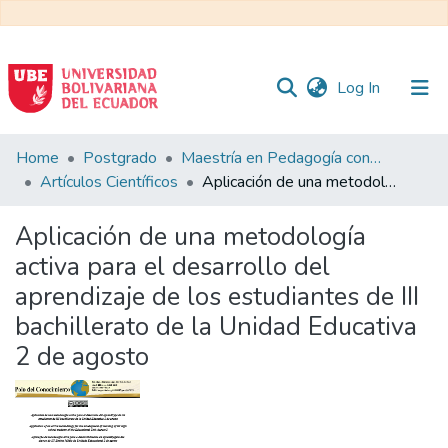
(current)
Log In
Communities
Home
Postgrado
Maestría en Pedagogía con Mención en Formación Técnica y Profesional
&
Artículos Científicos
Aplicación de una metodología activa para el desarrollo del aprendizaje de los estudiantes de III bachillerato de la Unidad Educativa 2 de agosto
Collections
Aplicación de una metodología
All of DSpace
activa para el desarrollo del
aprendizaje de los estudiantes de III
Statistics
bachillerato de la Unidad Educativa
2 de agosto