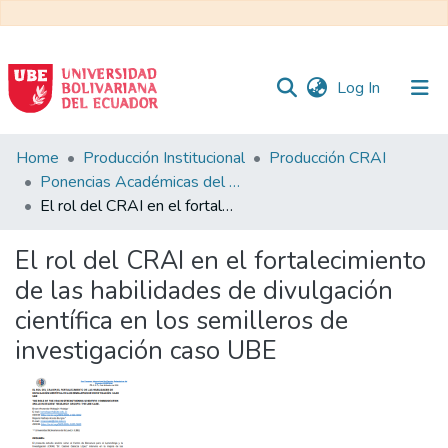
(current)
Log In
Communities
Home
Producción Institucional
Producción CRAI
&
Ponencias Académicas del CRAI
Collections
El rol del CRAI en el fortalecimiento de las habilidades de divulgación científica en los semilleros de investigación caso UBE
All of DSpace
El rol del CRAI en el fortalecimiento
de las habilidades de divulgación
Statistics
científica en los semilleros de
investigación caso UBE