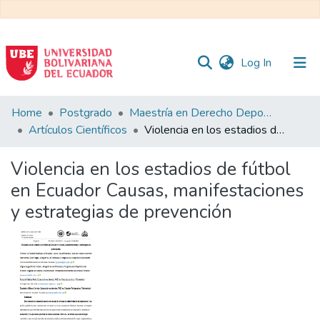
(current)
Log In
Communities
Home
Postgrado
Maestría en Derecho Deportivo
&
Artículos Científicos
Violencia en los estadios de fútbol en Ecuador Causas, manifestaciones y estrategias de prevención
Collections
Violencia en los estadios de fútbol
All of DSpace
en Ecuador Causas, manifestaciones
y estrategias de prevención
Statistics