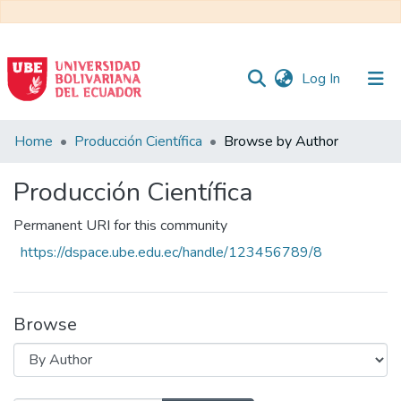
(current)
Log In
Communities
Home
Producción Científica
Browse by Author
&
Collections
Producción Científica
All of DSpace
Permanent URI for this community
https://dspace.ube.edu.ec/handle/123456789/8
Browse