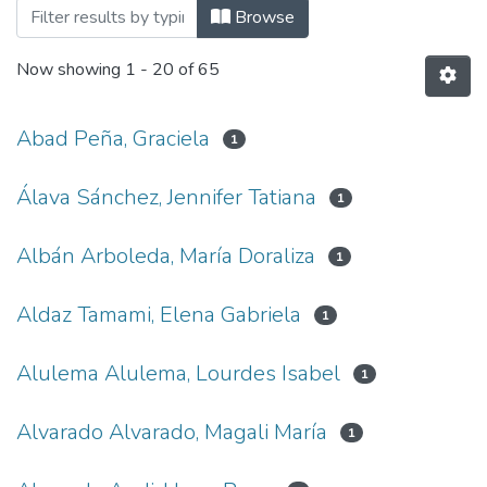
Browsing Producción Científica by Autho
Browse
Now showing
1 - 20 of 65
Abad Peña, Graciela
1
Álava Sánchez, Jennifer Tatiana
1
Albán Arboleda, María Doraliza
1
Aldaz Tamami, Elena Gabriela
1
Alulema Alulema, Lourdes Isabel
1
Alvarado Alvarado, Magali María
1