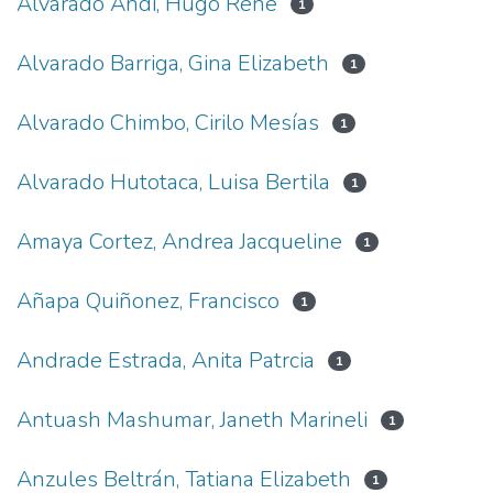
Alvarado Andi, Hugo Rene
1
Alvarado Barriga, Gina Elizabeth
1
Alvarado Chimbo, Cirilo Mesías
1
Alvarado Hutotaca, Luisa Bertila
1
Amaya Cortez, Andrea Jacqueline
1
Añapa Quiñonez, Francisco
1
Andrade Estrada, Anita Patrcia
1
Antuash Mashumar, Janeth Marineli
1
Anzules Beltrán, Tatiana Elizabeth
1