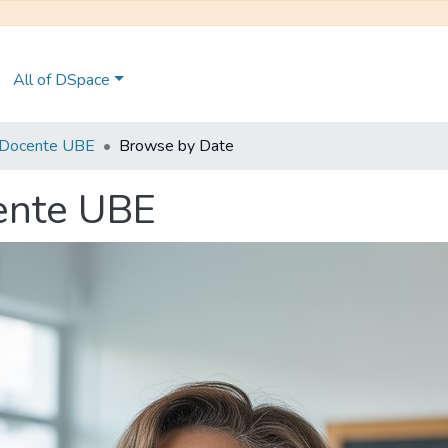
All of DSpace
n Docente UBE
Browse by Date
cente UBE