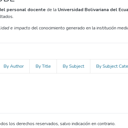
 del personal docente
de la
Universidad Bolivariana del Ecu
ltados.
ilidad e impacto
del conocimiento generado en la institución media
By Author
By Title
By Subject
By Subject Cat
os los derechos reservados, salvo indicación en contrario.