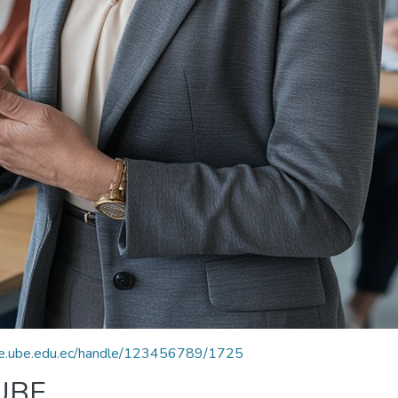
ace.ube.edu.ec/handle/123456789/1725
 UBE