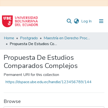
(current)
Log In
Communities
Home
Postgrado
Maestría en Derecho Procesal
&
Propuesta De Estudios Comparados Complejos
Collections
Propuesta De Estudios
All of DSpace
Comparados Complejos
Statistics
Permanent URI for this collection
https://dspace.ube.edu.ec/handle/123456789/144
Browse