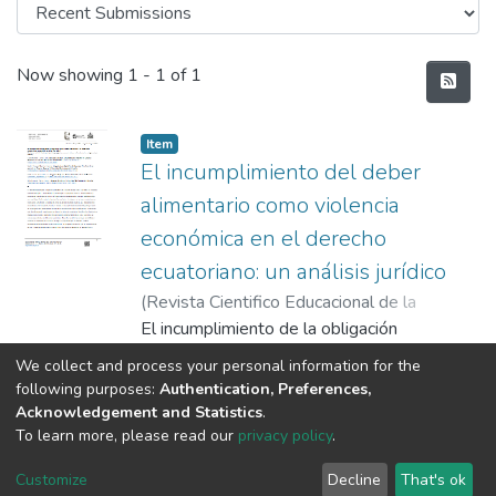
Recent Submissions
Now showing
1 - 1 of 1
Item
El incumplimiento del deber
alimentario como violencia
económica en el derecho
ecuatoriano: un análisis jurídico
(
Revista Cientifico Educacional de la
provincia Granma
El incumplimiento de la obligación
,
2025-10-01
)
Chávez
Calle, Leyre Stefania
alimentaria en Ecuador emerge como una
;
Motoche Ramírez,
We collect and process your personal information for the
Yadira Vanessa
forma de violencia económica dirigida a
;
Herrera Herrera ,Gilda
following purposes:
Authentication, Preferences,
Cecilia
mujeres e hijos, dando lugar a la
;
Dávila Alvarez,Julia Herminia
Show more
Acknowledgement and Statistics
.
perpetuación de la inequidad social y
To learn more, please read our
privacy policy
.
económica; con ello que no solo se infringe
Customize
Decline
That's ok
derechos fundamentales, sino que también