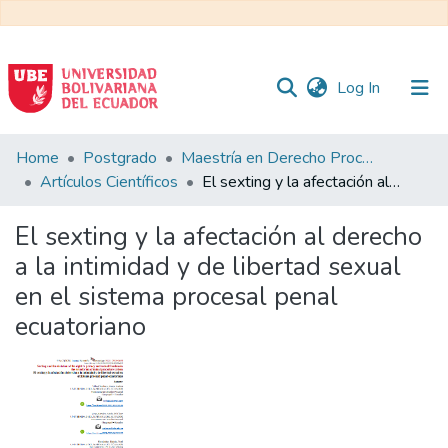
(current)
Log In
Communities
Home
Postgrado
Maestría en Derecho Procesal
&
Artículos Científicos
El sexting y la afectación al derecho a la intimidad y de libertad sexual en el sistema procesal penal ecuatoriano
Collections
El sexting y la afectación al derecho
All of DSpace
a la intimidad y de libertad sexual
en el sistema procesal penal
Statistics
ecuatoriano