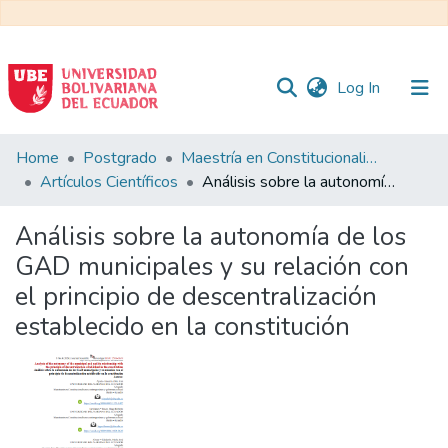
(current)
Log In
Communities
Home
Postgrado
Maestría en Constitucionalismo Contemporáneo y Gobernanza Local
&
Artículos Científicos
Análisis sobre la autonomía de los GAD municipales y su relación con el principio de descentralización establecido en la constitución
Collections
Análisis sobre la autonomía de los
All of DSpace
GAD municipales y su relación con
el principio de descentralización
Statistics
establecido en la constitución