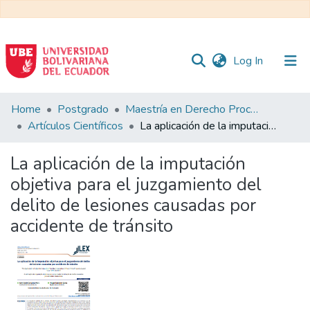
(current)
Log In
Communities
Home
Postgrado
Maestría en Derecho Procesal
&
Artículos Científicos
La aplicación de la imputación objetiva para el juzgamiento del delito de lesiones causadas por accidente de tránsito
Collections
La aplicación de la imputación
All of DSpace
objetiva para el juzgamiento del
delito de lesiones causadas por
Statistics
accidente de tránsito