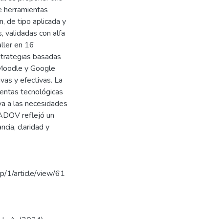
e herramientas
, de tipo aplicada y
s, validadas con alfa
ller en 16
strategias basadas
 Moodle y Google
vas y efectivas. La
ientas tecnológicas
va a las necesidades
IADOV reflejó un
ncia, claridad y
hp/1/article/view/61