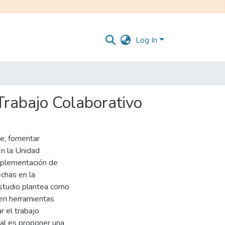
Log In
 Trabajo Colaborativo
je, fomentar
En la Unidad
implementación de
chas en la
estudio plantea como
 en herramientas
r el trabajo
ral es proponer una