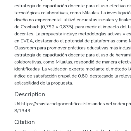
estrategia de capacitación docente para el uso efectivo d
tecnológicas colaborativas, como Milaulas. La investigación
diseño no experimental, utilizó encuestas iniciales y finale
de Cronbach (0,792 y 0,835), para medir el impacto del ta
docentes. La propuesta incluye metodologías activas y e
en EVEA, destacando el potencial de plataformas como
Classroom para promover prácticas educativas más inclusi
estrategia de capacitación docente para el uso de herram
colaborativas, como Milaulas, respondió de manera efecti
identificadas. La validación experta mediante el método 
índice de satisfacción grupal de 0.80, destacando la releva
aplicabilidad de la propuesta.
Description
Url;https://revistacodigocientifico.itslosandes.net/index.p
8/1343
Citation