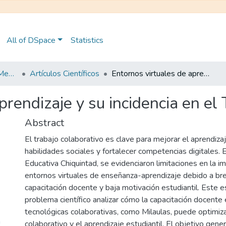
All of DSpace
Statistics
Maestría en Educación Mención en Pedagogía en Entornos Digitales
Artículos Científicos
Entornos virtuales de aprendizaje y su incidencia en el Trabajo Colaborativo
prendizaje y su incidencia en el
Abstract
El trabajo colaborativo es clave para mejorar el aprendiza
habilidades sociales y fortalecer competencias digitales. 
Educativa Chiquintad, se evidenciaron limitaciones en la 
entornos virtuales de enseñanza-aprendizaje debido a bre
capacitación docente y baja motivación estudiantil. Este 
problema científico analizar cómo la capacitación docente
tecnológicas colaborativas, como Milaulas, puede optimiza
a
colaborativo y el aprendizaje estudiantil. El objetivo gene