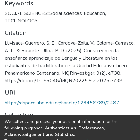
Keywords
SOCIAL SCIENCES::Social sciences::Education
,
TECHNOLOGY
Citation
Llivisaca-Guerrero, S. E., Córdova-Zoila, V., Coloma-Carrasco,
A. L., & Ricaurte-Ulloa, P. D. (2025). Onescreen en la
enseñanza aprendizaje de Lengua y Literatura en los
estudiantes de bachillerato de la Unidad Educativa Liceo
Panamericano Centenario. MQRInvestigar, 9(2), e738.
https://doi.org/10.56048/MQR20225.9.2.2025.e738
URI
https://dspace.ube.edu.ec/handle/123456789/2487
Collections
We collect and process your personal information for the
Artículos Científicos
following purposes:
Authentication, Preferences,
Acknowledgement and Statistics
.
Full item page