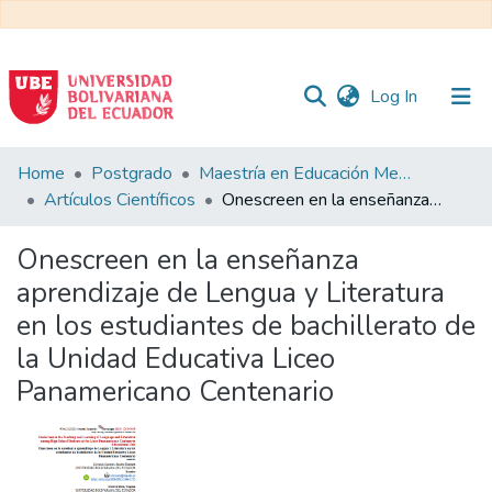
(current)
Log In
Communities
Home
Postgrado
Maestría en Educación Mención en Pedagogía en Entornos Digitales
&
Artículos Científicos
Onescreen en la enseñanza aprendizaje de Lengua y Literatura en los estudiantes de bachillerato de la Unidad Educativa Liceo Panamericano Centenario
Collections
Onescreen en la enseñanza
All of DSpace
aprendizaje de Lengua y Literatura
en los estudiantes de bachillerato de
Statistics
la Unidad Educativa Liceo
Panamericano Centenario