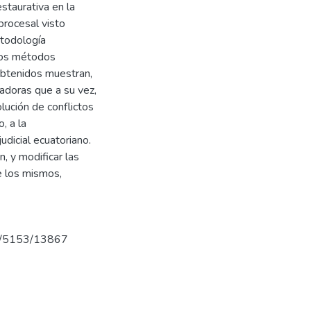
restaurativa en la
procesal visto
etodología
 los métodos
 obtenidos muestran,
iadoras que a su vez,
lución de conflictos
, a la
udicial ecuatoriano.
, y modificar las
e los mismos,
iew/5153/13867