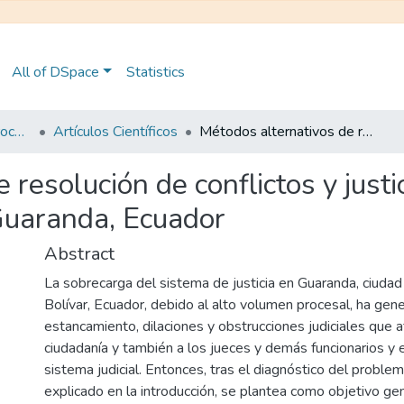
All of DSpace
Statistics
Maestría en Derecho Procesal
Artículos Científicos
Métodos alternativos de resolución de conflictos y justicia restaurativa. Una visión procesal desde Guaranda, Ecuador
resolución de conflictos y justi
Guaranda, Ecuador
Abstract
La sobrecarga del sistema de justicia en Guaranda, ciudad 
Bolívar, Ecuador, debido al alto volumen procesal, ha gen
estancamiento, dilaciones y obstrucciones judiciales que a
ciudadanía y también a los jueces y demás funcionarios y
sistema judicial. Entonces, tras el diagnóstico del problema
explicado en la introducción, se plantea como objetivo gen