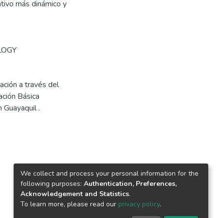
tivo más dinámico y
LOGY
ación a través del
ación Básica
 Guayaquil .
We collect and process your personal information for the
following purposes:
Authentication, Preferences,
Acknowledgement and Statistics
.
To learn more, please read our
privacy policy
.