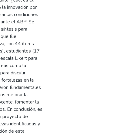
nta: ¿Cuál es el
la innovación por
zar las condiciones
diante el ABP. Se
síntesis para
 que fue
va, con 44 ítems
s), estudiantes (17
escala Likert para
áreas como la
para discutir
 fortalezas en la
ueron fundamentales
os mejorar la
docente, fomentar la
os. En conclusión, es
n proyecto de
ezas identificadas y
ción de esta