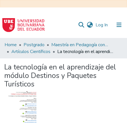
(current)
Log In
Communities
Home
Postgrado
Maestría en Pedagogía con Mención en Formación Técnica y Profesional
&
Artículos Científicos
La tecnología en el aprendizaje del módulo Destinos y Paquetes Turísticos
Collections
La tecnología en el aprendizaje del
All of DSpace
módulo Destinos y Paquetes
Turísticos
Statistics