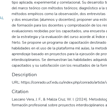
tipo aplicada, experimental y correlacional. Su desarrollo tr
del marco teórico con métodos teóricos; diagnóstico a la s
métodos empíricos como la observación, dos entrevistas 
AL
y dos encuestas (alumnos y docentes); proponer una est
de formación para los docentes y comprobación de los res
evaluaciones recibidas por los capacitados, una encuesta a
de la estrategia y la evaluación del curso acorde al Índic
Neto. Se propone un programa de capacitación destinado 
habilidades en el uso de la plataforma mil aulas, la metod
aprendizaje basado en proyectos para la ejecución de pr
interdisciplinarios. Se demuestran las habilidades adquiri
capacitados y su satisfacción con los resultados de la for
Description
URL: https://conrado.ucf.edu.cu/index.php/conrado/artic
Citation
Lascano Vera, J. F., & Maliza Cruz, W. I. (2024). Metodolog
formación profesional sobre proyectos interdisciplinarios