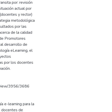
ansita por: revisión
ituación actual por
(docentes y rector)
rategia metodológica
ultados por las
cerca de la calidad
e de Promotores
al desarrollo de
ología eLearning, el
oyectos
das por los docentes
mación.
le/view/3956/3686
ía e-learning para la
 a docentes de