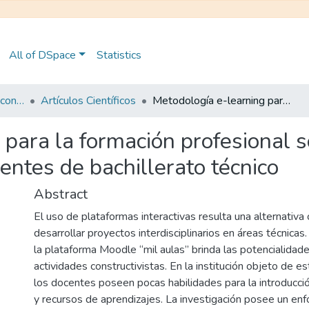
All of DSpace
Statistics
Maestría en Pedagogía con Mención en Formación Técnica y Profesional
Artículos Científicos
Metodología e-learning para la formación profesional sobre proyectos interdisciplinarios a docentes de bachillerato técnico
 para la formación profesional 
centes de bachillerato técnico
Abstract
El uso de plataformas interactivas resulta una alternativa 
desarrollar proyectos interdisciplinarios en áreas técnicas
la plataforma Moodle “mil aulas” brinda las potencialidad
actividades constructivistas. En la institución objeto de e
los docentes poseen pocas habilidades para la introducci
y recursos de aprendizajes. La investigación posee un enf