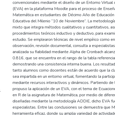
convencionales mediante el diseño de un Entorno Virtual
(EVA) en la plataforma Moodle para el proceso de Enseñ
Matemática en estudiantes de Décimo Año de Educación 
Educativa del Milenio “10 de Noviembre”. La metodologí
mixto que integra métodos cualitativos y cuantitativos, a
procedimientos teóricos inductivo y deductivo, para examin
estudio. Se emplearon técnicas de nivel empírico como ent
observación, revisión documental, consulta a especialista
analizada su fiabilidad mediante Alpha de Cronbach alcan
0.816, que se encuentra en el rango de la tabla referencia
demostrando una consistencia interna buena. Los resultad
tanto alumnos como docentes están de acuerdo que la c
sea impartida en un entorno virtual, fomentando la particip
mediante recursos interactivos y dinámicos. Partiendo de l
propuso la aplicación de un EVA, con el tema de Ecuacio
l
en R de la asignatura de Matemática, por medio de difere
diseñadas mediante la metodología ADDIE, dicho EVA fue
especialistas. Entre las conclusiones se demuestra que 
herramienta eficaz, donde su amplia variedad de actividad