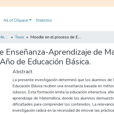
All of DSpace
Statistics
Maestría en Educación Mención en Pedagogía en Entornos Digitales
Tesis
Moodle en el proceso de Enseñanza-Aprendizaje de Matemática en estudiantes de Décimo Año de Educación Básica.
de Enseñanza-Aprendizaje de M
Año de Educación Básica.
Abstract
La presente investigación determinó que los alumnos d
Educación Básica reciben una enseñanza basada en méto
clásicos. Esta formación limita la educación interactiva, af
aprendizaje de Matemática, donde los alumnos demuestra
dificultades para comprender los contenidos. La relevanci
investigación radica en la necesidad de innovar las práctic