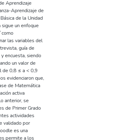
 de Aprendizaje
anza-Aprendizaje de
Básica de la Unidad
a sigue un enfoque
sí como
ar las variables del
revista, guía de
s y encuesta, siendo
zando un valor de
l de 0,8 ≤ a < 0,9
os evidenciaron que,
lase de Matemática
ación activa
o anterior, se
nes de Primer Grado
ntes actividades
 validado por
Moodle es una
es permite a los