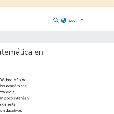
Log In
atemática en
e Décimo Año de
dos académicos
ectando el
n poco interés y
a de esta
as educativas