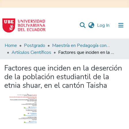
(current)
Log In
Communities
Home
Postgrado
Maestría en Pedagogía con Mención en Formación Técnica y Profesional
&
Artículos Científicos
Factores que inciden en la deserción de la población estudiantil de la etnia shuar, en el cantón Taisha
Collections
Factores que inciden en la deserción
All of DSpace
de la población estudiantil de la
etnia shuar, en el cantón Taisha
Statistics