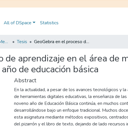
All of DSpace
Statistics
Maestría en Educación Mención en Pedagogía en Entornos Digitales
Tesis
GeoGebra en el proceso de aprendizaje en el área de matemáticas de los estudiantes del noveno año de educación básica
 de aprendizaje en el área de 
 año de educación básica
Abstract
En la actualidad, a pesar de los avances tecnológicos y la 
de herramientas digitales educativas, la enseñanza de la
noveno año de Educación Básica continúa, en muchos con
desarrollándose bajo un enfoque tradicional. Muchos doc
esta asignatura mediante métodos expositivos, centrados
del pizarrón y el libro de texto, dejando de lado recursos 