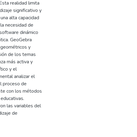
sta realidad limita
izaje significativo y
una alta capacidad
 la necesidad de
 software dinámico
ática. GeoGebra
 geométricos y
nsión de los temas
nza más activa y
tico y el
ental analizar el
l proceso de
aste con los métodos
 educativas.
on las variables del
izaje de