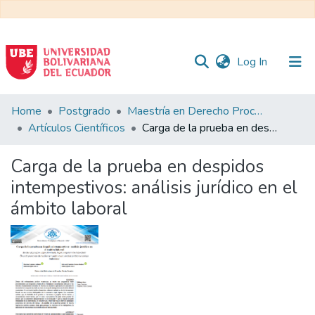
(current)
Log In
Communities
Home
Postgrado
Maestría en Derecho Procesal
&
Artículos Científicos
Carga de la prueba en despidos intempestivos: análisis jurídico en el ámbito laboral
Collections
Carga de la prueba en despidos
All of DSpace
intempestivos: análisis jurídico en el
ámbito laboral
Statistics