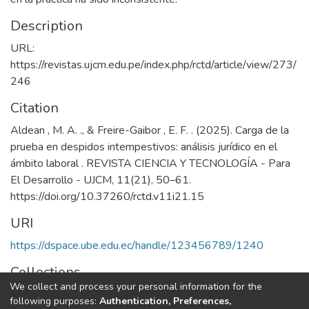
Description
URL:
https://revistas.ujcm.edu.pe/index.php/rctd/article/view/273/
246
Citation
Aldean , M. A. ., & Freire-Gaibor , E. F. . (2025). Carga de la
prueba en despidos intempestivos: análisis jurídico en el
ámbito laboral . REVISTA CIENCIA Y TECNOLOGÍA - Para
El Desarrollo - UJCM, 11(21), 50–61.
https://doi.org/10.37260/rctd.v11i21.15
URI
https://dspace.ube.edu.ec/handle/123456789/1240
Collections
We collect and process your personal information for the
Artículos Científicos
following purposes:
Authentication, Preferences,