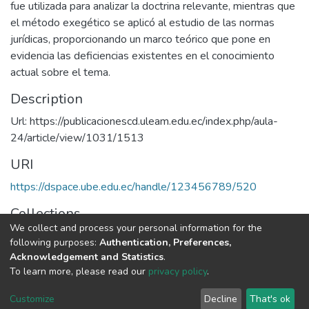
fue utilizada para analizar la doctrina relevante, mientras que
el método exegético se aplicó al estudio de las normas
jurídicas, proporcionando un marco teórico que pone en
evidencia las deficiencias existentes en el conocimiento
actual sobre el tema.
Description
Url: https://publicacionescd.uleam.edu.ec/index.php/aula-
24/article/view/1031/1513
URI
https://dspace.ube.edu.ec/handle/123456789/520
Collections
We collect and process your personal information for the
Artículos Científicos
following purposes:
Authentication, Preferences,
Acknowledgement and Statistics
.
Full item page
To learn more, please read our
privacy policy
.
Customize
Decline
That's ok