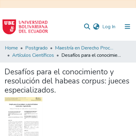
(current)
Log In
Communities
Home
Postgrado
Maestría en Derecho Procesal
&
Artículos Científicos
Desafíos para el conocimiento y resolución del habeas corpus: jueces especializados.
Collections
Desafíos para el conocimiento y
All of DSpace
resolución del habeas corpus: jueces
especializados.
Statistics