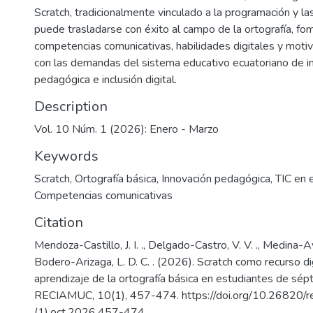
Scratch, tradicionalmente vinculado a la programación y l
puede trasladarse con éxito al campo de la ortografía, f
competencias comunicativas, habilidades digitales y motiv
con las demandas del sistema educativo ecuatoriano de i
pedagógica e inclusión digital.
Description
Vol. 10 Núm. 1 (2026): Enero - Marzo
Keywords
Scratch
,
Ortografía básica
,
Innovación pedagógica
,
TIC en 
Competencias comunicativas
Citation
Mendoza-Castillo, J. I. ., Delgado-Castro, V. V. ., Medina-Ave
Bodero-Arizaga, L. D. C. . (2026). Scratch como recurso dig
aprendizaje de la ortografía básica en estudiantes de sé
RECIAMUC, 10(1), 457-474. https://doi.org/10.26820/r
(1).oct.2026.457-474