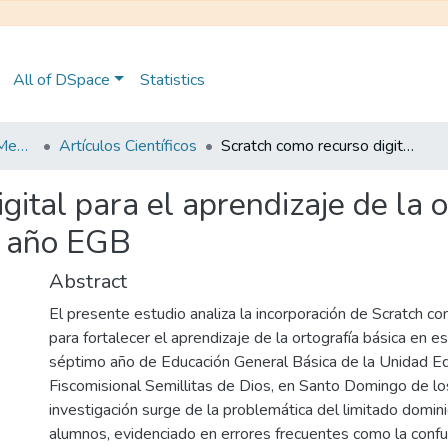
All of DSpace
Statistics
Maestría en Educación Mención en Pedagogía en Entornos Digitales
Artículos Científicos
Scratch como recurso digital para el aprendizaje de la ortografía básica en estudiantes de séptimo año EGB
gital para el aprendizaje de la o
o año EGB
Abstract
El presente estudio analiza la incorporación de Scratch co
para fortalecer el aprendizaje de la ortografía básica en e
séptimo año de Educación General Básica de la Unidad E
Fiscomisional Semillitas de Dios, en Santo Domingo de los
investigación surge de la problemática del limitado domini
alumnos, evidenciado en errores frecuentes como la confus