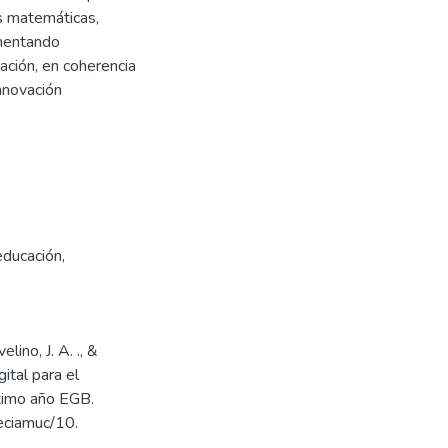
as matemáticas,
omentando
ación, en coherencia
nnovación
educación
,
lino, J. A. ., &
ital para el
ptimo año EGB.
eciamuc/10.