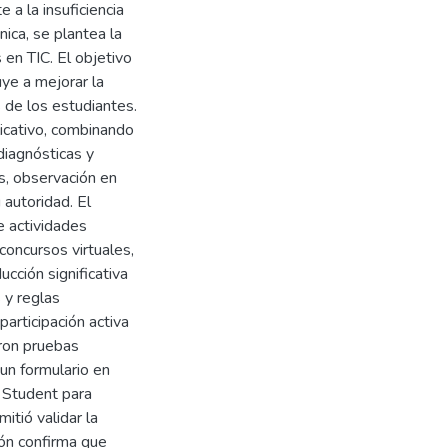
e a la insuficiencia
ica, se plantea la
 en TIC. El objetivo
uye a mejorar la
 de los estudiantes.
icativo, combinando
 diagnósticas y
s, observación en
 autoridad. El
e actividades
concursos virtuales,
ucción significativa
 y reglas
articipación activa
aron pruebas
un formulario en
de Student para
itió validar la
ción confirma que