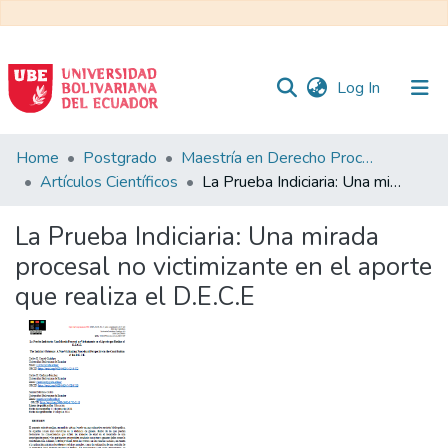
(current)
Log In
Communities
Home
Postgrado
Maestría en Derecho Procesal
&
Artículos Científicos
La Prueba Indiciaria: Una mirada procesal no victimizante en el aporte que realiza el D.E.C.E
Collections
La Prueba Indiciaria: Una mirada
All of DSpace
procesal no victimizante en el aporte
que realiza el D.E.C.E
Statistics