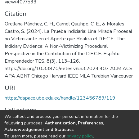
view/407/533
Citation
Orellana Pánchez, C. H., Carriel Quizhpe, C. E., & Morales
Castro, S. (2024). La Prueba Indiciaria: Una Mirada Procesal
no Victimizante en el Aporte que Realiza el D.E.C.E.: The
Indiciary Evidence: A Non-Victimizing Procedural
Perspective in the Contribution of the D.E.C.E. Espí­ritu
Emprendedor TES, 8(3), 113–126.
https://doi.org/10.33970/eetes.v8.n3.2024.407 ACM ACS
APA ABNT Chicago Harvard IEEE MLA Turabian Vancouver
URI
https://dspace.ube.edu.ec/handle/123456789/119
Collections
We collect and process your personal information for the
Artículos Científicos
following purposes:
Authentication, Preferences,
Acknowledgement and Statistics
.
Full item page
To learn more, please read our
privacy policy
.