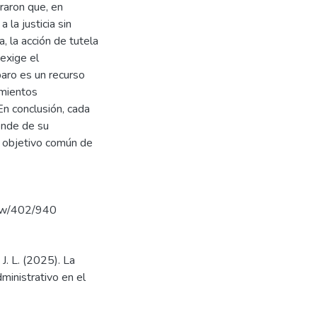
raron que, en
 la justicia sin
, la acción de tutela
 exige el
paro es un recurso
imientos
En conclusión, cada
ende de su
el objetivo común de
view/402/940
J. L. (2025). La
ministrativo en el