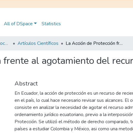
All of DSpace
Statistics
Maestría en Derecho Procesal
Artículos Científicos
La Acción de Protección frente al agotamiento del recurso administrativo en el derecho comparado
 frente al agotamiento del recur
Abstract
En Ecuador, la acción de protección es un recurso de reci
en el país, lo cual hace necesario revisar sus alcances. El 
consiste en analizar la necesidad de agotar el recurso admi
ordenamiento jurídico ecuatoriano, previo a la interposició
Protección. Se utilizó el método de derecho comparado, 
países a estudiar Colombia y México, asi como una metodo