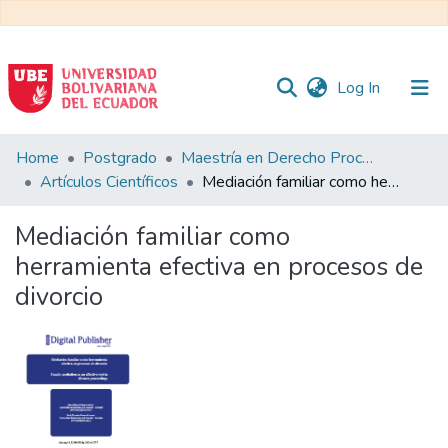
(current)
Log In
Communities
Home
Postgrado
Maestría en Derecho Procesal
&
Artículos Científicos
Mediación familiar como herramienta efectiva en procesos de divorcio
Collections
Mediación familiar como
All of DSpace
herramienta efectiva en procesos de
divorcio
Statistics