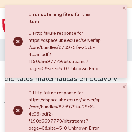
×
Error obtaining files for this
item
(current)
Log In
0 Http failure response for
https://dspace.ube.edu.ec/server/ap
Communities
Home
Postgrado
Maestría en Educación Mención en Pedagogía en Entornos Digitales
i/core/bundles/87d979fa-29c6-
&
Artículos Científicos
La integración de aplicaciones digitales matemáticas en octavo y noveno año de educación básica acelerada del Instituto Tecnológico Vicente Fierro
4c06-bdf2-
Collections
f190d6697779/bitstreams?
La integración de aplicaciones
page=0&size=5: 0 Unknown Error
All of DSpace
digitales matemáticas en octavo y
×
noveno año de educación básica
Statistics
0 Http failure response for
acelerada del Instituto Tecnológico
https://dspace.ube.edu.ec/server/ap
Vicente Fierro
i/core/bundles/87d979fa-29c6-
4c06-bdf2-
f190d6697779/bitstreams?
page=0&size=5: 0 Unknown Error