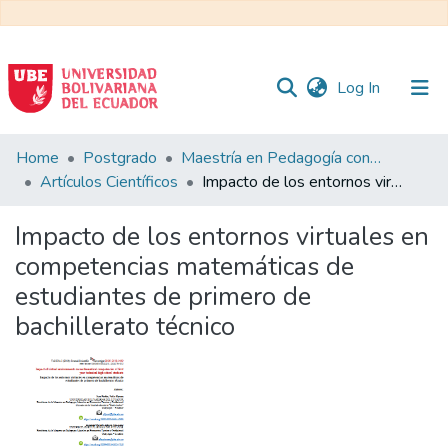
(current)
Log In
Communities
Home
Postgrado
Maestría en Pedagogía con Mención en Formación Técnica y Profesional
&
Artículos Científicos
Impacto de los entornos virtuales en competencias matemáticas de estudiantes de primero de bachillerato técnico
Collections
Impacto de los entornos virtuales en
All of DSpace
competencias matemáticas de
estudiantes de primero de
Statistics
bachillerato técnico