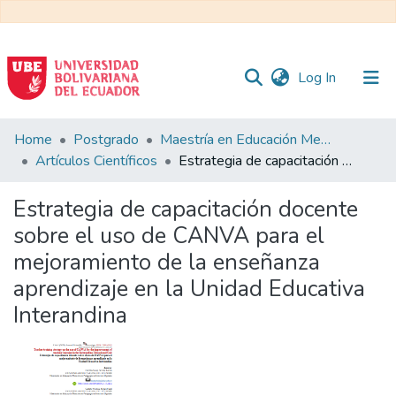
(current)
Log In
Communities
Home
Postgrado
Maestría en Educación Mención en Pedagogía en Entornos Digitales
&
Artículos Científicos
Estrategia de capacitación docente sobre el uso de CANVA para el mejoramiento de la enseñanza aprendizaje en la Unidad Educativa Interandina
Collections
Estrategia de capacitación docente
All of DSpace
sobre el uso de CANVA para el
mejoramiento de la enseñanza
Statistics
aprendizaje en la Unidad Educativa
Interandina