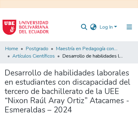
Log In
Communities
Home
Postgrado
Maestría en Pedagogía con Mención en Formación Técnica y Profesional
&
Artículos Científicos
Desarrollo de habilidades laborales en estudiantes con discapacidad del tercero de bachillerato de la UEE “Nixon Raúl Aray Ortiz” Atacames - Esmeraldas – 2024
Collections
Desarrollo de habilidades laborales
All of DSpace
en estudiantes con discapacidad del
tercero de bachillerato de la UEE
Statistics
“Nixon Raúl Aray Ortiz” Atacames -
Esmeraldas – 2024