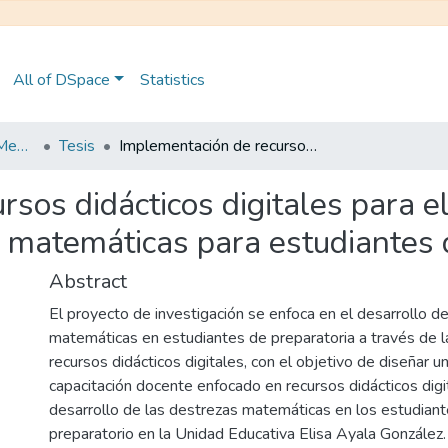
All of DSpace
Statistics
Maestría en Educación Mención en Pedagogía en Entornos Digitales
Tesis
Implementación de recursos didácticos digitales para el desarrollo de destrezas en el área de matemáticas para estudiantes del nivel preparatorio
sos didácticos digitales para e
 matemáticas para estudiantes d
Abstract
El proyecto de investigación se enfoca en el desarrollo d
matemáticas en estudiantes de preparatoria a través de 
recursos didácticos digitales, con el objetivo de diseñar u
capacitación docente enfocado en recursos didácticos dig
desarrollo de las destrezas matemáticas en los estudiante
preparatorio en la Unidad Educativa Elisa Ayala González