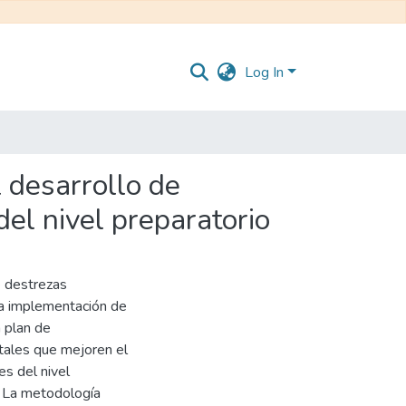
Log In
l desarrollo de
el nivel preparatorio
e destrezas
la implementación de
n plan de
itales que mejoren el
s del nivel
. La metodología