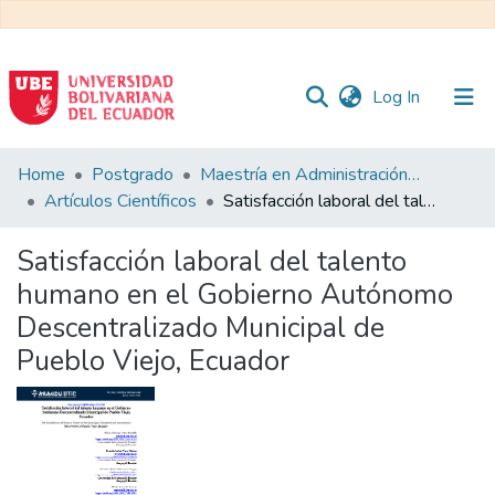
(current)
Log In
Communities
Home
Postgrado
Maestría en Administración y Dirección de Empresas
&
Artículos Científicos
Satisfacción laboral del talento humano en el Gobierno Autónomo Descentralizado Municipal de Pueblo Viejo, Ecuador
Collections
Satisfacción laboral del talento
All of DSpace
humano en el Gobierno Autónomo
Descentralizado Municipal de
Statistics
Pueblo Viejo, Ecuador