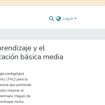
Log In
rendizaje y el
cación básica media
egia pedagógica
nto (TAC) para la
 misma que pretende
ello mejorar el
 Hermano Miguel de
n enfoque mixto: