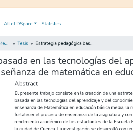
All of DSpace
Statistics
Maestría en Educación Mención en Pedagogía en Entornos Digitales
Tesis
Estrategia pedagógica basada en las tecnologías del aprendizaje y el conocimiento para la enseñanza de matemática en educación básica media
asada en las tecnologías del ap
nseñanza de matemática en edu
Abstract
El presente trabajo consiste en la creación de una estrat
basada en las tecnologías del aprendizaje y del conocimie
enseñanza de Matemática en educación básica media, la
fortalecer el proceso de enseñanza de la asignatura y con 
rendimiento académico de los estudiantes de la Escuela
la ciudad de Cuenca. La investigación se desarrolló con u