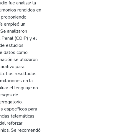
dio fue analizar la
timonios rendidos en
y proponiendo
gía empleó un
 Se analizaron
 Penal (COIP) y el
de estudios
 de datos como
ación se utilizaron
parativo para
ada. Los resultados
imitaciones en la
luar el lenguaje no
riesgos de
errogatorio.
os específicos para
encias telemáticas
ial reforzar
monios. Se recomendó