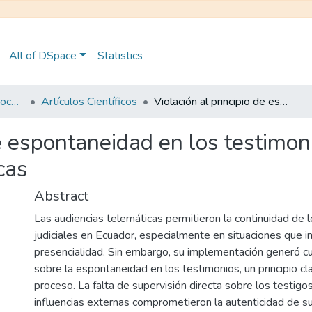
All of DSpace
Statistics
Maestría en Derecho Procesal
Artículos Científicos
Violación al principio de espontaneidad en los testimonios rendidos dentro de las audiencias telemáticas
de espontaneidad en los testimo
cas
Abstract
Las audiencias telemáticas permitieron la continuidad de 
judiciales en Ecuador, especialmente en situaciones que i
presencialidad. Sin embargo, su implementación generó 
sobre la espontaneidad en los testimonios, un principio c
proceso. La falta de supervisión directa sobre los testigos
influencias externas comprometieron la autenticidad de su