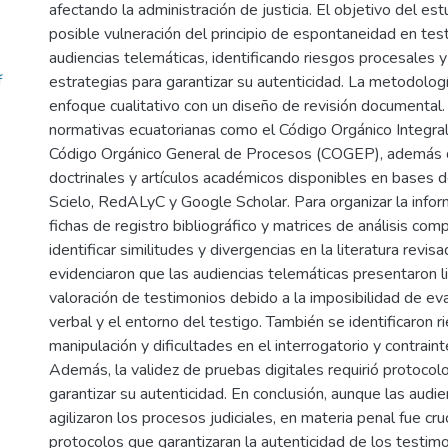
afectando la administración de justicia. El objetivo del estu
posible vulneración del principio de espontaneidad en tes
audiencias telemáticas, identificando riesgos procesales 
f
estrategias para garantizar su autenticidad. La metodolo
enfoque cualitativo con un diseño de revisión documental.
normativas ecuatorianas como el Código Orgánico Integral
Código Orgánico General de Procesos (COGEP), además 
doctrinales y artículos académicos disponibles en bases
Scielo, RedALyC y Google Scholar. Para organizar la inform
fichas de registro bibliográfico y matrices de análisis com
identificar similitudes y divergencias en la literatura revis
evidenciaron que las audiencias telemáticas presentaron l
valoración de testimonios debido a la imposibilidad de eva
verbal y el entorno del testigo. También se identificaron 
manipulación y dificultades en el interrogatorio y contraint
Además, la validez de pruebas digitales requirió protocol
garantizar su autenticidad. En conclusión, aunque las audi
agilizaron los procesos judiciales, en materia penal fue cruc
protocolos que garantizaran la autenticidad de los testi