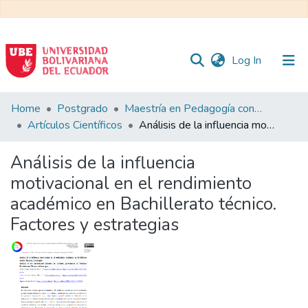
(current)
Log In
Communities
Home
Postgrado
Maestría en Pedagogía con Mención en Formación Técnica y Profesional
&
Artículos Científicos
Análisis de la influencia motivacional en el rendimiento académico en Bachillerato técnico. Factores y estrategias
Collections
Análisis de la influencia
All of DSpace
motivacional en el rendimiento
académico en Bachillerato técnico.
Statistics
Factores y estrategias