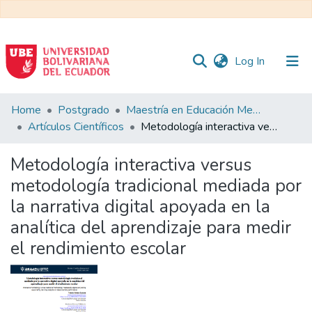
(current)
Log In
Communities
Home
Postgrado
Maestría en Educación Mención en Pedagogía en Entornos Digitales
&
Artículos Científicos
Metodología interactiva versus metodología tradicional mediada por la narrativa digital apoyada en la analítica del aprendizaje para medir el rendimiento escolar
Collections
Metodología interactiva versus
All of DSpace
metodología tradicional mediada por
la narrativa digital apoyada en la
Statistics
analítica del aprendizaje para medir
el rendimiento escolar