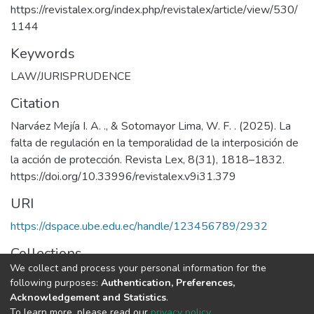
https://revistalex.org/index.php/revistalex/article/view/530/
1144
Keywords
LAW/JURISPRUDENCE
Citation
Narváez Mejía I. A. ., & Sotomayor Lima, W. F. . (2025). La
falta de regulación en la temporalidad de la interposición de
la acción de protección. Revista Lex, 8(31), 1818–1832.
https://doi.org/10.33996/revistalex.v9i31.379
URI
https://dspace.ube.edu.ec/handle/123456789/2932
Collections
We collect and process your personal information for the
Artículos Científicos
following purposes:
Authentication, Preferences,
Acknowledgement and Statistics
.
Full item page
To learn more, please read our
privacy policy
.