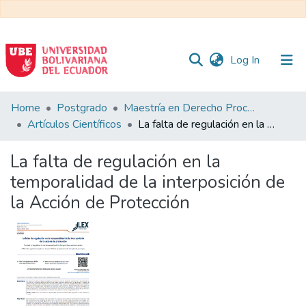
(current)
Log In
Communities
Home
Postgrado
Maestría en Derecho Procesal
&
Artículos Científicos
La falta de regulación en la temporalidad de la interposición de la Acción de Protección
Collections
La falta de regulación en la
All of DSpace
temporalidad de la interposición de
la Acción de Protección
Statistics