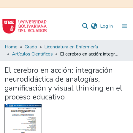
(current)
Log In
Communities
Home
Grado
Licenciatura en Enfermería
&
Artículos Científicos
El cerebro en acción: integración neurodidáctica de analogías, gamificación y visual thinking en el proceso educativo
Collections
El cerebro en acción: integración
All of DSpace
neurodidáctica de analogías,
gamificación y visual thinking en el
Statistics
proceso educativo