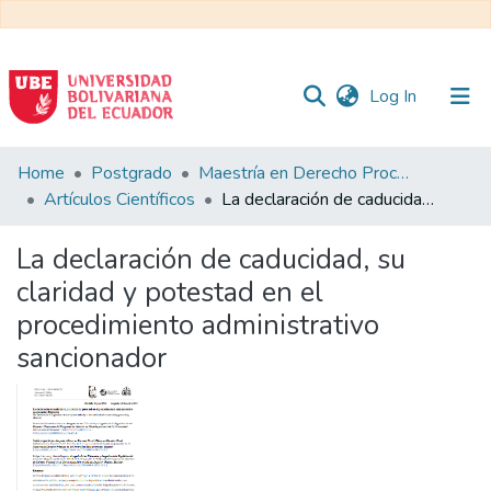
(current)
Log In
Communities
Home
Postgrado
Maestría en Derecho Procesal
&
Artículos Científicos
La declaración de caducidad, su claridad y potestad en el procedimiento administrativo sancionador
Collections
La declaración de caducidad, su
All of DSpace
claridad y potestad en el
procedimiento administrativo
Statistics
sancionador