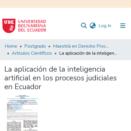
(current)
Log In
Communities
Home
Postgrado
Maestría en Derecho Procesal
&
Artículos Científicos
La aplicación de la inteligencia artificial en los procesos judiciales en Ecuador
Collections
La aplicación de la inteligencia
All of DSpace
artificial en los procesos judiciales
en Ecuador
Statistics