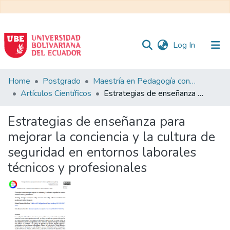
(current)
Log In
Communities
Home
Postgrado
Maestría en Pedagogía con Mención en Formación Técnica y Profesional
&
Artículos Científicos
Estrategias de enseñanza para mejorar la conciencia y la cultura de seguridad en entornos laborales técnicos y profesionales
Collections
Estrategias de enseñanza para
All of DSpace
mejorar la conciencia y la cultura de
seguridad en entornos laborales
Statistics
técnicos y profesionales