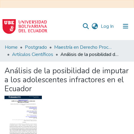
(current)
Log In
Communities
Home
Postgrado
Maestría en Derecho Procesal
&
Artículos Científicos
Análisis de la posibilidad de imputar a los adolescentes infractores en el Ecuador
Collections
Análisis de la posibilidad de imputar
All of DSpace
a los adolescentes infractores en el
Ecuador
Statistics