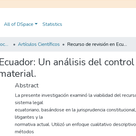
All of DSpace
Statistics
Maestría en Derecho Procesal
Artículos Científicos
Recurso de revisión en Ecuador: Un análisis del control constitucional procesal intrínseco y su alcance material.
Ecuador: Un análisis del control
material.
Abstract
La presente investigación examinó la viabilidad del recurs
sistema legal
ecuatoriano, basándose en la jurisprudencia constitucional,
litigantes y la
normativa actual. Utilizó un enfoque cualitativo descriptiv
métodos